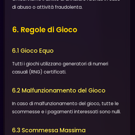
di abuso o attività fraudolenta.
6. Regole di Gioco
6.1 Gioco Equo
Tutti i giochi utilizzano generatori di numeri
casuali (RNG) certificati.
6.2 Malfunzionamento del Gioco
In caso di malfunzionamento del gioco, tutte le
scommesse e i pagamenti interessati sono nulli.
6.3 Scommessa Massima