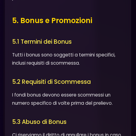
5. Bonus e Promozioni
5.1 Termini dei Bonus
Tutti i bonus sono soggetti a termini specifici,
inclusi requisiti di scommessa.
5.2 Requisiti di Scommessa
I fondi bonus devono essere scommessi un
numero specifico di volte prima del prelievo.
5.3 Abuso di Bonus
Ci riserviamo il diritto di annullare i bonus in caso