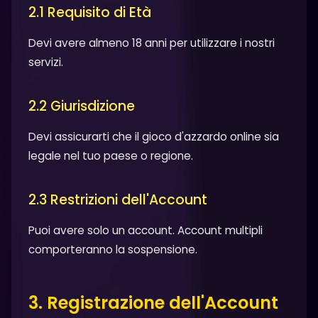
2.1 Requisito di Età
Devi avere almeno 18 anni per utilizzare i nostri
servizi.
2.2 Giurisdizione
Devi assicurarti che il gioco d'azzardo online sia
legale nel tuo paese o regione.
2.3 Restrizioni dell'Account
Puoi avere solo un account. Account multipli
comporteranno la sospensione.
3. Registrazione dell'Account