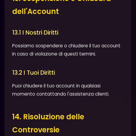
dell'Account
13.1 I Nostri Diritti
Possiamo sospendere o chiudere il tuo account
in caso di violazione di questi termini.
13.2 I Tuoi Diritti
Puoi chiudere il tuo account in qualsiasi
momento contattando l'assistenza clienti.
14. Risoluzione delle
Controversie