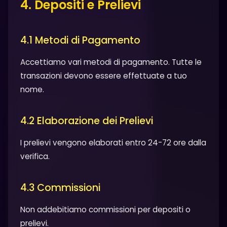
4. Depositi e Prelievi
4.1 Metodi di Pagamento
Accettiamo vari metodi di pagamento. Tutte le
transazioni devono essere effettuate a tuo
nome.
4.2 Elaborazione dei Prelievi
I prelievi vengono elaborati entro 24-72 ore dalla
verifica.
4.3 Commissioni
Non addebitiamo commissioni per depositi o
prelievi.