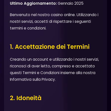
Ultimo Aggiornamento:
Gennaio 2025
Benvenuto nel nostro casino online. Utilizzando i
nostri servizi, accetti di rispettare i seguenti
termini e condizioni.
1. Accettazione dei Termini
Creando un account e utilizzando i nostri servizi,
riconosci di aver letto, compreso e accettato
questi Termini e Condizioni insieme alla nostra
Informativa sulla Privacy.
2. Idoneità