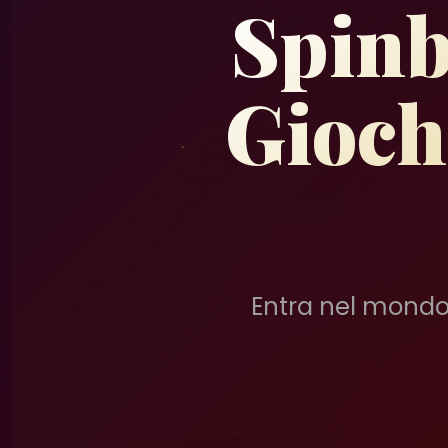
Spinb
Gioch
Entra nel mondo 