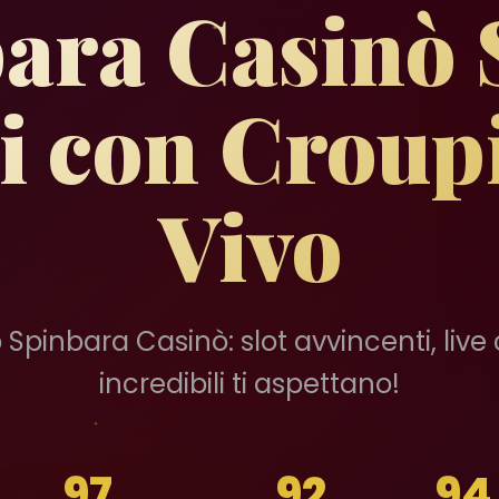
ara Casinò 
i con Croupi
Vivo
Spinbara Casinò: slot avvincenti, live
incredibili ti aspettano!
97
92
94