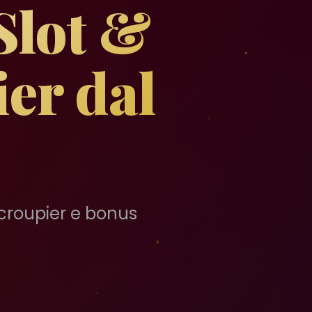
Slot &
er dal
 croupier e bonus