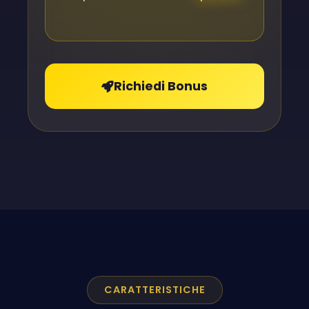
Richiedi Bonus
CARATTERISTICHE