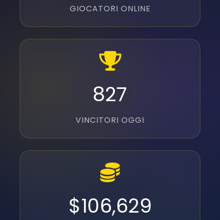
GIOCATORI ONLINE
892
VINCITORI OGGI
$117,591