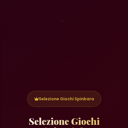
Selezione Giochi Spinbara
Selezione Giochi