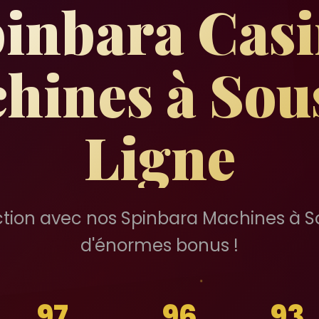
inbara Cas
hines à Sou
Ligne
action avec nos Spinbara Machines à 
d'énormes bonus !
97
96
93