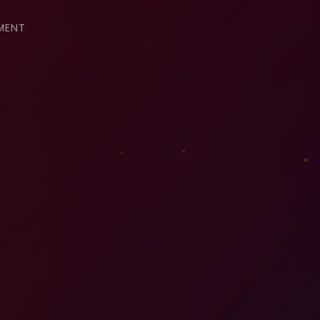
EMENT