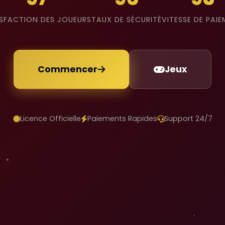
ISFACTION DES JOUEURS
TAUX DE SÉCURITÉ
VITESSE DE PAI
Commencer
Jeux
Licence Officielle
Paiements Rapides
Support 24/7